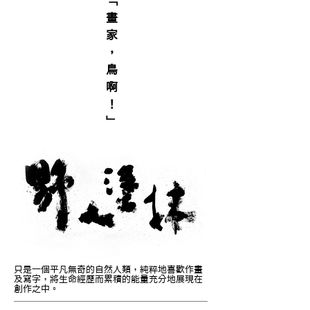
﹁
畫
家
，
鳥
啊
！
​﹂
只是一個平凡無奇的自然人類，純粹地喜歡作畫
及寫字，將生命經歷而累積的能量充分地展現在
創作之中。